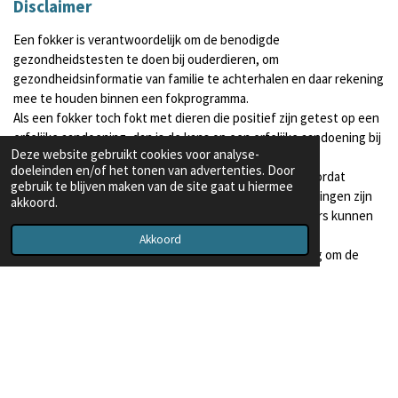
Disclaimer
Een fokker is verantwoordelijk om de benodigde
gezondheidstesten te doen bij ouderdieren, om
gezondheidsinformatie van familie te achterhalen en daar rekening
mee te houden binnen een fokprogramma.
Als een fokker toch fokt met dieren die positief zijn getest op een
erfelijke aandoening, dan is de kans op een erfelijke aandoening bij
Deze website gebruikt cookies voor analyse-
kittens groot. Ook als het om een kittens met een lage
doeleinden en/of het tonen van advertenties. Door
inteeltcoëfficiënt of SibKit-keurmerk gaat. Dit komt doordat
gebruik te blijven maken van de site gaat u hiermee
aandoeningen waarop fokkers testen meestal aandoeningen zijn
akkoord.
die bekend zijn binnen het ras en door één van de ouders kunnen
worden doorgegeven aan kittens.
Akkoord
Als fokker heb je een wettelijke inspanningsverplichting om de
benodigde gezondheidsonderzoeken te doen.
© 2023 SibKit siberische kittens
Powered by
JouwWeb