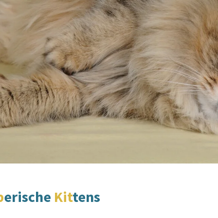
b
erische
Kit
tens