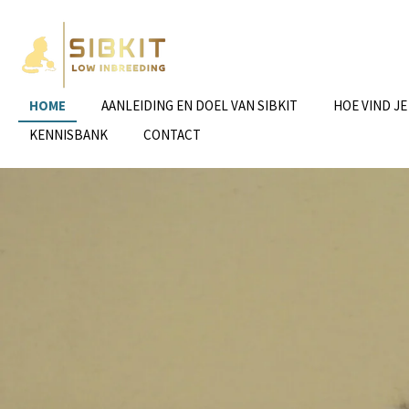
Ga
direct
naar
de
hoofdinhoud
HOME
AANLEIDING EN DOEL VAN SIBKIT
HOE VIND JE
KENNISBANK
CONTACT